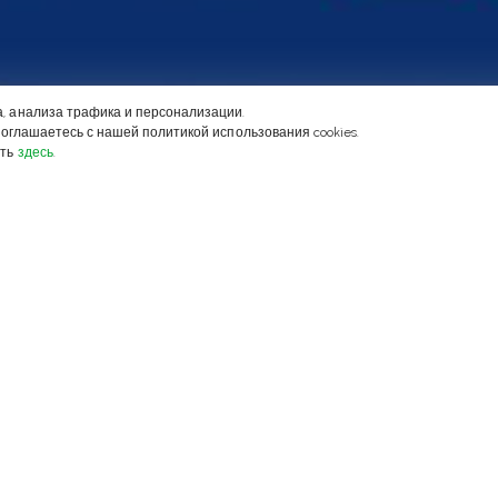
а, анализа трафика и персонализации.
 соглашаетесь с нашей политикой использования cookies.
ать
здесь
.
егда сориентируем!
ожившейся обстановке, когда современные технологии на
енно недоступны в Ростове Великом, мы рекомендуем вс
отавливаться к поездке на автомобиле.