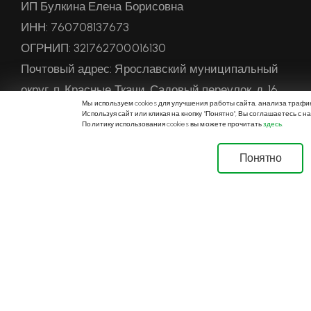
ИП Булкина Елена Борисовна
ИНН: 760708137673
ОГРНИП: 321762700016130
Почтовый адрес: Ярославский муниципальный
округ, п. Красные Ткачи, Садовый переулок, д. 16
Мы используем cookies для улучшения работы сайта, анализа трафи
ОКВЭД: 68.20 Аренда и управление собственным
Используя сайт или кликая на кнопку "Понятно", Вы соглашаетесь с н
Политику использования cookies вы можете прочитать
здесь
.
или арендованным недвижимым имуществом
Понятно
Апартаменты
О нас
Контакты
Статьи
Галерея
Создано 2025 by
SergAlexa